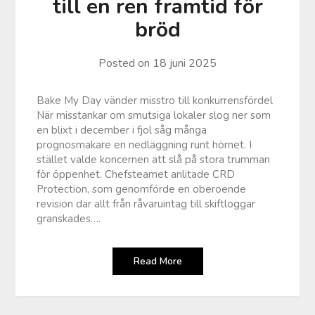
till en ren framtid för
bröd
Posted on
18 juni 2025
Bake My Day vänder misstro till konkurrensfördel
När misstankar om smutsiga lokaler slog ner som
en blixt i december i fjol såg många
prognosmakare en nedläggning runt hörnet. I
stället valde koncernen att slå på stora trumman
för öppenhet. Chefsteamet anlitade CRD
Protection, som genomförde en oberoende
revision där allt från råvaruintag till skiftloggar
granskades….
Read More