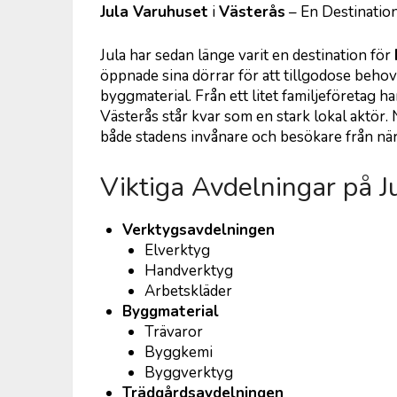
Jula Varuhuset
i
Västerås
– En Destinatio
Jula har sedan länge varit en destination för
öppnade sina dörrar för att tillgodose behov
byggmaterial. Från ett litet familjeföretag ha
Västerås står kvar som en stark lokal aktör. 
både stadens invånare och besökare från nä
Viktiga Avdelningar på J
Verktygsavdelningen
Elverktyg
Handverktyg
Arbetskläder
Byggmaterial
Trävaror
Byggkemi
Byggverktyg
Trädgårdsavdelningen