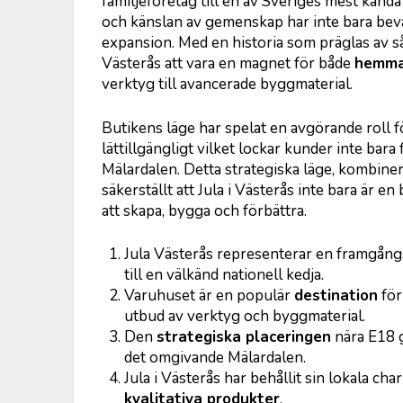
familjeföretag till en av Sveriges mest känd
och känslan av gemenskap har inte bara bevar
expansion. Med en historia som präglas av såv
Västerås att vara en magnet för både
hemma
verktyg till avancerade byggmaterial.
Butikens läge har spelat en avgörande roll 
lättillgängligt vilket lockar kunder inte bara
Mälardalen. Detta strategiska läge, kombiner
säkerställt att Jula i Västerås inte bara är en 
att skapa, bygga och förbättra.
Jula Västerås representerar en framgång
till en välkänd nationell kedja.
Varuhuset är en populär
destination
för
utbud av verktyg och byggmaterial.
Den
strategiska placeringen
nära E18 g
det omgivande Mälardalen.
Jula i Västerås har behållit sin lokala c
kvalitativa produkter
.