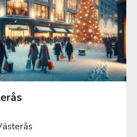
terås
Västerås