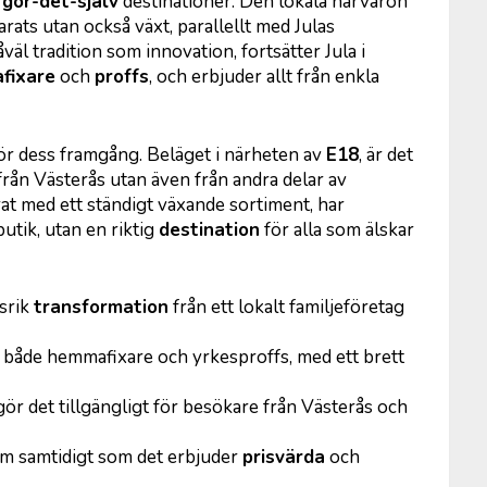
a
gör-det-själv
destinationer. Den lokala närvaron
ats utan också växt, parallellt med Julas
äl tradition som innovation, fortsätter Jula i
fixare
och
proffs
, och erbjuder allt från enkla
för dess framgång. Beläget i närheten av
E18
, är det
 från Västerås utan även från andra delar av
at med ett ständigt växande sortiment, har
butik, utan en riktig
destination
för alla som älskar
srik
transformation
från ett lokalt familjeföretag
 både hemmafixare och yrkesproffs, med ett brett
ör det tillgängligt för besökare från Västerås och
harm samtidigt som det erbjuder
prisvärda
och