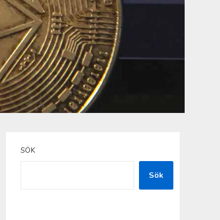
SÖK
Sök