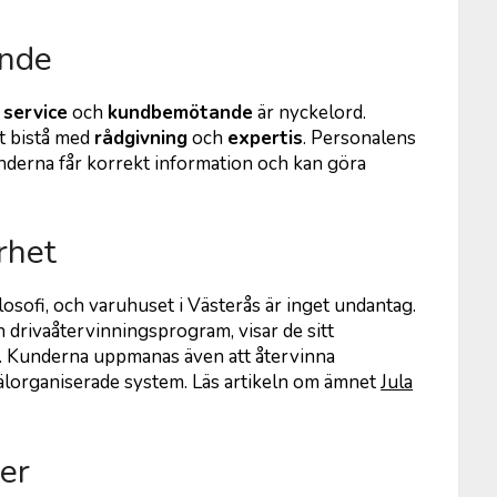
ande
r
service
och
kundbemötande
är nyckelord.
tt bistå med
rådgivning
och
expertis
. Personalens
nderna får korrekt information och kan göra
rhet
ilosofi, och varuhuset i Västerås är inget undantag.
drivaåtervinningsprogram, visar de sitt
 Kunderna uppmanas även att återvinna
älorganiserade system. Läs artikeln om ämnet
Jula
er