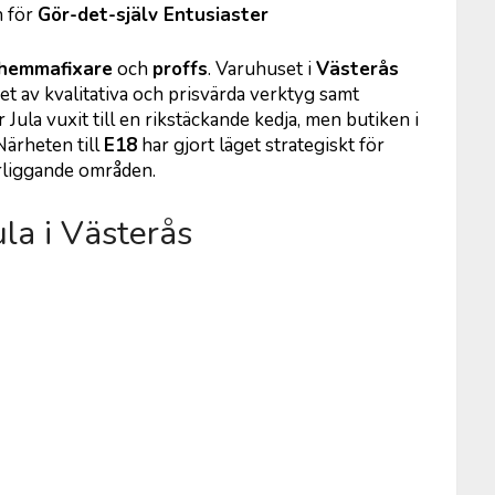
n för
Gör-det-själv Entusiaster
hemmafixare
och
proffs
. Varuhuset i
Västerås
et av kvalitativa och prisvärda verktyg samt
r Jula vuxit till en rikstäckande kedja, men butiken i
Närheten till
E18
har gjort läget strategiskt för
rliggande områden.
ula i Västerås