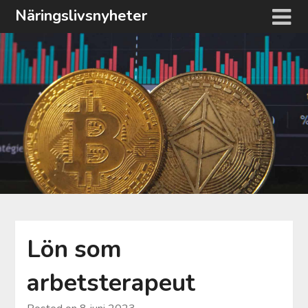
Hoppa
Näringslivsnyheter
till
innehåll
Lön som
arbetsterapeut