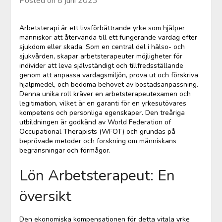
Posted on
8 juni 2023
Arbetsterapi är ett livsförbättrande yrke som hjälper
människor att återvända till ett fungerande vardag efter
sjukdom eller skada. Som en central del i hälso- och
sjukvården, skapar arbetsterapeuter möjligheter för
individer att leva självständigt och tillfredsställande
genom att anpassa vardagsmiljön, prova ut och förskriva
hjälpmedel, och bedöma behovet av bostadsanpassning.
Denna unika roll kräver en arbetsterapeutexamen och
legitimation, vilket är en garanti för en yrkesutövares
kompetens och personliga egenskaper. Den treåriga
utbildningen är godkänd av World Federation of
Occupational Therapists (WFOT) och grundas på
beprövade metoder och forskning om människans
begränsningar och förmågor.
Lön Arbetsterapeut: En
översikt
Den ekonomiska kompensationen för detta vitala yrke